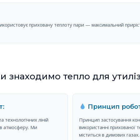
икористовує приховану теплоту пари — максимальний приріст 
и знаходимо тепло для утиліз
т:
Принцип робот
а технологічних ліній
Принцип застосування конд
 в атмосферу. Ми
використанні прихованої 
міститься в димових газах.