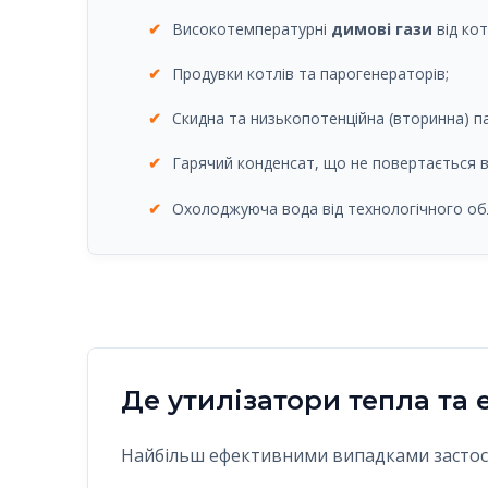
✔
Високотемпературні
димові гази
від кот
✔
Продувки котлів та парогенераторів;
✔
Скидна та низькопотенційна (вторинна) па
✔
Гарячий конденсат, що не повертається 
✔
Охолоджуюча вода від технологічного об
Де утилізатори тепла т
Найбільш ефективними випадками застосу