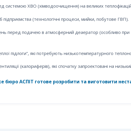
ед системою ХВО (хімводоочищення) на великих теплофікацій
б підприємства (технологічні процеси, мийки, побутове ГВП).
лень перед подачею в атмосферний деаератор (особливо при
лої підлоги”, які потребують низькотемпературного теплоно
нтиляції (калориферів), які спочатку запроектовані на низьки
ке бюро АСПІТ готове розробити та виготовити нес