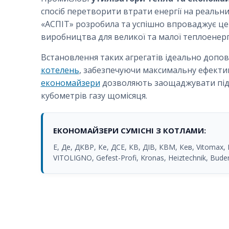
спосіб перетворити втрати енергії на реальн
«АСПІТ» розробила та успішно впроваджує це
виробництва для великої та малої теплоенер
Встановлення таких агрегатів ідеально доп
котелень
, забезпечуючи максимальну ефективн
економайзери
дозволяють заощаджувати під
кубометрів газу щомісяця.
ЕКОНОМАЙЗЕРИ СУМІСНІ З КОТЛАМИ:
Е, Де, ДКВР, Ке, ДСЕ, КВ, ДІВ, КВМ, Кев, Vitomax,
VITOLIGNO, Gefest-Profi, Kronas, Heiztechnik, Buder