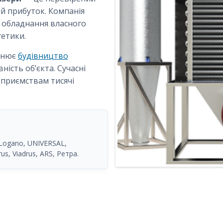
ий прибуток. Компанія
 обладнання власного
гетики.
овнює
будівництво
ість об’єкта. Сучасні
приємствам тисячі
 Logano, UNIVERSAL,
us, Viadrus, ARS, Ретра.