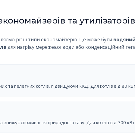
економайзерів та утилізаторів
вляємо різні типи економайзерів. Це може бути
водяний
тла
для нагріву мережевої води або конденсаційний теп
них та пелетних котлів, підвищуючи ККД. Для котлів від 80 кВ
 та знижує споживання природного газу. Для котлів від 700 кВ