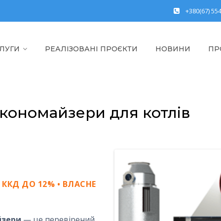
+380(67) 55
ЛУГИ
РЕАЛІЗОВАНІ ПРОЄКТИ
НОВИНИ
ПР
економайзери для котлів
ККД ДО 12% • ВЛАСНЕ
йзери
— це перевірений