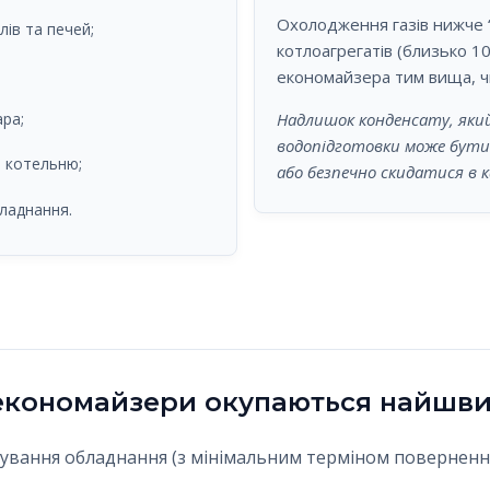
Охолодження газів нижче 
лів та печей;
котлоагрегатів (близько 1
економайзера тим вища, ч
Надлишок конденсату, який
ра;
водопідготовки може бути
в котельню;
або безпечно скидатися в к
ладнання.
а економайзери окупаються найшв
вання обладнання (з мінімальним терміном повернення 