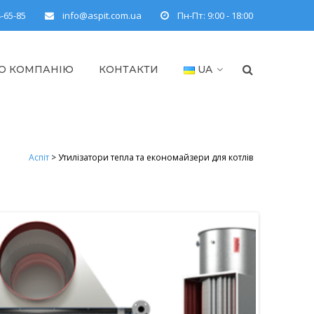
4-65-85
info@aspit.com.ua
Пн-Пт: 9:00 - 18:00
О КОМПАНІЮ
КОНТАКТИ
UA
Аспіт
>
Утилізатори тепла та економайзери для котлів